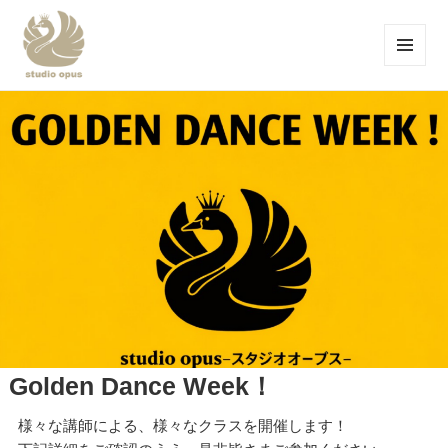
メニュ
ーとウ
studio opus-スタジオ オープス-品川区
ィジェ
ット
大井町のバレエスタジオ-
Golden Dance Week！
様々な講師による、様々なクラスを開催します！