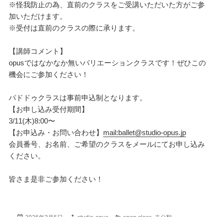
※怪我防止の為、直前のクラスをご受講いただいた方がご参
加いただけます。
※受付は直前のクラスの際に承ります。
【講師コメント】
opusではなかなか無いバリエーションクラスです！ぜひこの
機会にご参加ください！
パドドゥクラスは事前申込制となります。
【お申し込み受付期間】
3/11(木)8:00〜
【お申込み・お問い合わせ】
mail:ballet@studio-opus.jp
会員番号、お名前、ご希望のクラスをメールにてお申し込み
ください。
皆さま是非ご参加ください！
投
作
カ