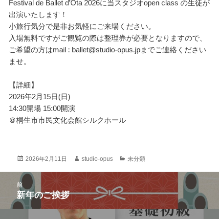
Festival de Ballet d’Ota 2026に当スタジオopen class の生徒が
出演いたします！
小旅行気分で是非お気軽にご来場ください。
入場無料ですがご観覧の際は整理券が必要となりますので、
ご希望の方はmail : ballet@studio-opus.jpまでご連絡ください
ませ。
【詳細】
2026年2月15日(日)
14:30開場 15:00開演
＠桐生市市民文化会館シルクホール
投
作
カ
2026年2月11日
studio-opus
未分類
稿
成
テ
日:
者
ゴ
投
前
リ
稿
新年のご挨拶
ー
前
ナ
の
ビ
投