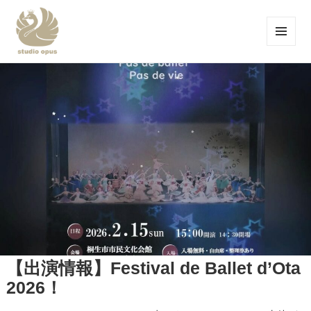
メニュ
ーとウ
studio opus-スタジオ オープス-品川区
ィジェ
ット
大井町のバレエスタジオ-
【出演情報】Festival de Ballet d’Ota
2026！