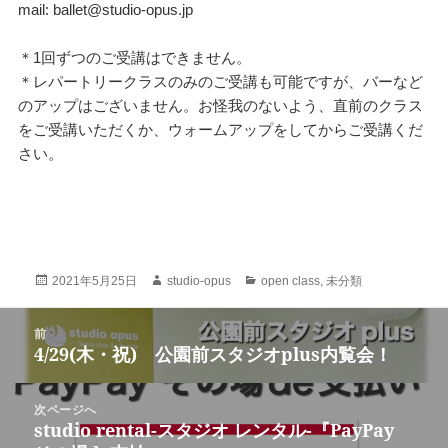
mail: ballet@studio-opus.jp
＊1回ずつのご受講はできません。
＊レパートリークラスのみのご受講も可能ですが、バーなど
のアップはございません。お怪我のないよう、直前のクラス
をご受講いただくか、ウォームアップをしてからご受講くだ
さい。
投
作
カ
2021年5月25日
studio-opus
open class
,
未分類
稿
成
テ
日:
者
ゴ
投
前
リ
稿
4/29(木・祝) 公園前スタジオplus内覧会！
ー
前
ナ
の
ビ
投
次ページへ
ゲ
稿:
studio rental-スタジオ レンタル-『PayPay
次
ー