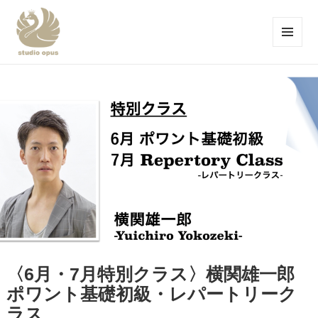
メニュ
ーとウ
studio opus-スタジオ オープス-品川区
ィジェ
ット
大井町のバレエスタジオ-
〈6月・7月特別クラス〉横関雄一郎
ポワント基礎初級・レパートリーク
ラス