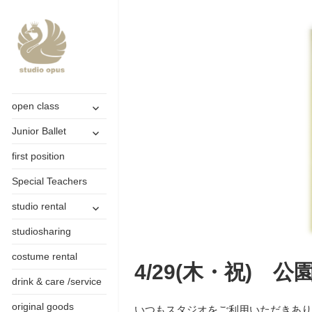
Ballet Studio
studio
サ
open class
opus-スタ
ブ
サ
Junior Ballet
メ
ジオ オープ
ブ
ニ
first position
メ
ュ
ス-品川区大
ニ
ー
Special Teachers
井町のバレ
ュ
を
ー
サ
展
studio rental
エスタジオ-
を
ブ
開
展
studiosharing
メ
開
ニ
costume rental
ュ
4/29(木・祝) 
ー
drink & care /service
を
展
original goods
いつもスタジオをご利用いただきあ