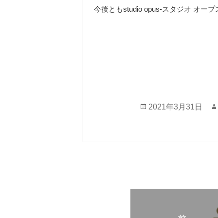
今後ともstudio opus-スタジオ 
投
2021年3月31日
稿
日:
投
稿
ナ