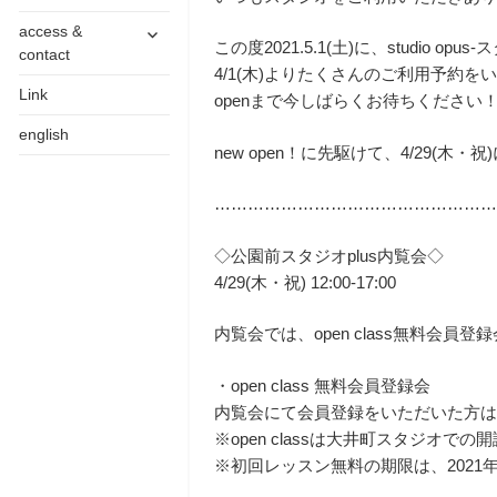
開
サ
access &
この度2021.5.1(土)に、studio
ブ
contact
メ
4/1(木)よりたくさんのご利用予約
Link
ニ
openまで今しばらくお待ちください
ュ
english
ー
new open！に先駆けて、4/2
を
展
…………………………………………
開
◇公園前スタジオplus内覧会◇
4/29(木・祝) 12:00-17:00
内覧会では、open class無料会
・open class 無料会員登録会
内覧会にて会員登録をいただいた方
※open classは大井町スタジオで
※初回レッスン無料の期限は、2021