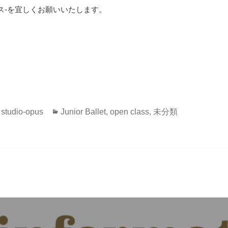
オープス-を宜しくお願いいたします。
作
カ
studio-opus
Junior Ballet
,
open class
,
未分類
成
テ
者
ゴ
リ
ー